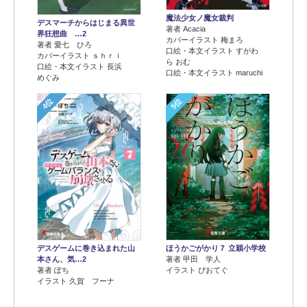
魔法少女ノ魔女裁判
デスマーチからはじまる異世
著者 Acacia
界狂想曲 …2
カバーイラスト 梅まろ
著者 愛七 ひろ
口絵・本文イラスト すがわ
カバーイラスト ｓｈｒｉ
ら おむ
口絵・本文イラスト 長浜
口絵・本文イラスト maruchi
めぐみ
4位
5位
デスゲームに巻き込まれた山
ほうかごがかり７ 立穎小学校
本さん、気…2
著者 甲田 学人
著者 ぽち
イラスト ぴおてぐ
イラスト 久賀 フーナ