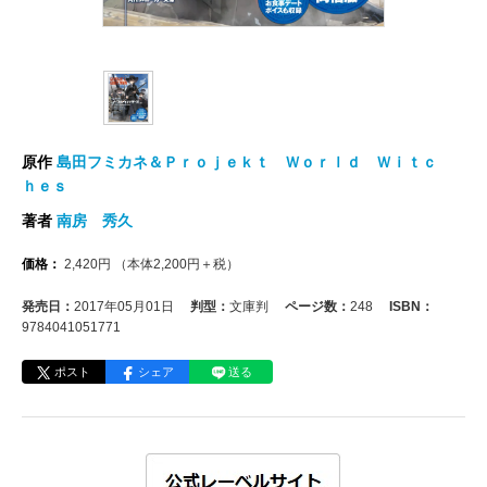
原作
島田フミカネ＆Ｐｒｏｊｅｋｔ Ｗｏｒｌｄ Ｗｉｔｃ
ｈｅｓ
著者
南房 秀久
価格：
2,420
円
（本体
2,200
円＋税）
発売日：
2017年05月01日
判型：
文庫判
ページ数：
248
ISBN：
9784041051771
ポスト
シェア
送る