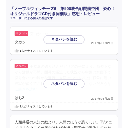
「ノーブルウィッチーズ6 第506統合戦闘航空団 疑心！
オリジナルドラマCD付き同梱版」感想・レビュー
※ユーザーによる個人の感想です
面白かった。
タカシ
2017年07月21日
1
人がナイス！しています
王党派の送り込んだガリアの子により、監視下な
がら活動が再開。開幕の逼迫した状況から中盤は水面下で
探り合いつつ静かな進行。今回はいつも以上に戦争に近い
描写が多くてこれはそのままだとアニメ化しないだろうな
…続きを読む
はち2
2017年05月21日
1
人がナイス！しています
人類共通の未知の敵より、人間のほうが恐ろしい。TVアニ
メで「ネウロイが居なければ今頃人間同士で戦争してただ