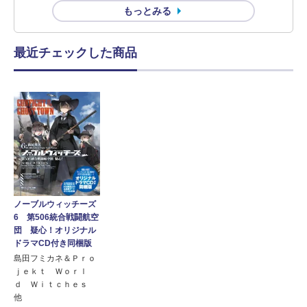
もっとみる
最近チェックした商品
ノーブルウィッチーズ
6 第506統合戦闘航空
団 疑心！オリジナル
ドラマCD付き同梱版
島田フミカネ＆Ｐｒｏ
ｊｅｋｔ Ｗｏｒｌ
ｄ Ｗｉｔｃｈｅｓ
他