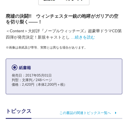
廃墟の決闘!! ウィンチェスター銃の咆哮がガリアの空
を切り裂く――！
＜Content＞大好評『ノーブルウィッチーズ』超豪華ドラマCD第
四弾が発売決定！新規キャストとし
…続きを読む
※画像は表紙及び帯等、実際とは異なる場合があります。
紙書籍
発売日：2017年05月01日
判型：文庫判／248ページ
価格：2,420円（本体2,200円＋税）
トピックス
この書誌の関連トピックス一覧へ