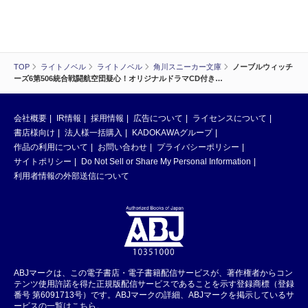
TOP
ライトノベル
ライトノベル
角川スニーカー文庫
ノーブルウィッチ
ーズ6第506統合戦闘航空団疑心！オリジナルドラマCD付き…
会社概要
IR情報
採用情報
広告について
ライセンスについて
書店様向け
法人様一括購入
KADOKAWAグループ
作品の利用について
お問い合わせ
プライバシーポリシー
サイトポリシー
Do Not Sell or Share My Personal Information
利用者情報の外部送信について
ABJマークは、この電子書店・電子書籍配信サービスが、著作権者からコン
テンツ使用許諾を得た正規版配信サービスであることを示す登録商標（登録
番号 第6091713号）です。ABJマークの詳細、ABJマークを掲示しているサ
ービスの一覧はこちら。