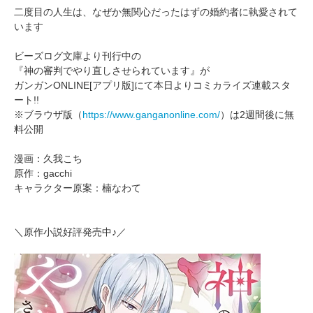
二度目の人生は、なぜか無関心だったはずの婚約者に執愛されて
います
ビーズログ文庫より刊行中の
『神の審判でやり直しさせられています』が
ガンガンONLINE[アプリ版]にて本日よりコミカライズ連載スタ
ート!!
※ブラウザ版（
https://www.ganganonline.com/
）は2週間後に無
料公開
漫画：久我こち
原作：gacchi
キャラクター原案：楠なわて
＼原作小説好評発売中♪／