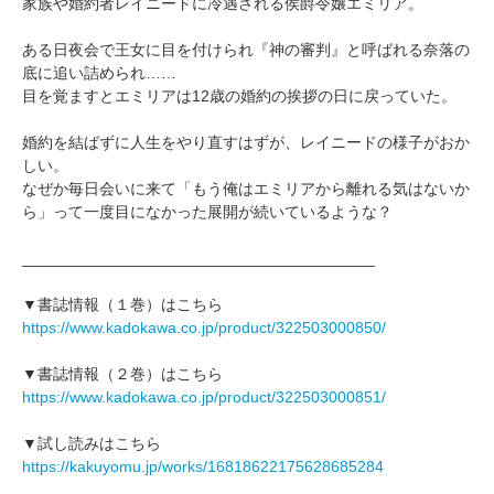
家族や婚約者レイニードに冷遇される侯爵令嬢エミリア。
ある日夜会で王女に目を付けられ『神の審判』と呼ばれる奈落の
底に追い詰められ……
目を覚ますとエミリアは12歳の婚約の挨拶の日に戻っていた。
婚約を結ばずに人生をやり直すはずが、レイニードの様子がおか
しい。
なぜか毎日会いに来て「もう俺はエミリアから離れる気はないか
ら」って一度目になかった展開が続いているような？
________________________________________
▼書誌情報（１巻）はこちら
https://www.kadokawa.co.jp/product/322503000850/
▼書誌情報（２巻）はこちら
https://www.kadokawa.co.jp/product/322503000851/
▼試し読みはこちら
https://kakuyomu.jp/works/16818622175628685284