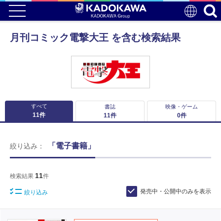
月刊コミック電撃大王 を含む検索結果
すべて
書誌
映像・ゲーム
11
件
11
件
0
件
「電子書籍」
絞り込み：
11
検索結果
件
発売中・公開中のみを表示
絞り込み