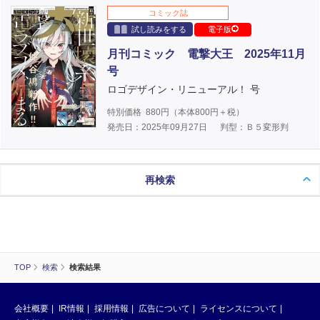
コミック誌
試し読みをする
電子版
月刊コミック 電撃大王 2025年11月
号
ロゴデザイン・リニューアル！ 号
特別価格
880
円（本体
800
円＋税）
発売日：2025年09月27日
判型：Ｂ５変形判
再検索
TOP
検索
検索結果
会社概要
IR情報
採用情報
広告について
ライセンスについて