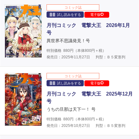
コミック誌
試し読みをする
電子版
月刊コミック 電撃大王 2026年1月
号
異世界不思議発見！号
特別価格
880
円（本体
800
円＋税）
発売日：2025年11月27日
判型：Ｂ５変形判
コミック誌
試し読みをする
電子版
月刊コミック 電撃大王 2025年12月
号
うちの旦那は天下一！ 号
特別価格
880
円（本体
800
円＋税）
発売日：2025年10月27日
判型：Ｂ５変形判