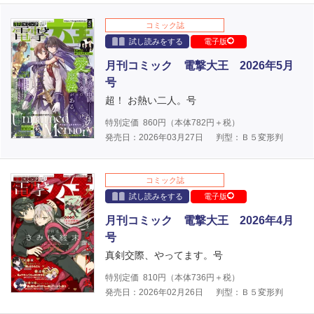
コミック誌
試し読みをする
電子版
月刊コミック 電撃大王 2026年5月
号
超！ お熱い二人。号
特別定価
860
円（本体
782
円＋税）
発売日：2026年03月27日
判型：Ｂ５変形判
コミック誌
試し読みをする
電子版
月刊コミック 電撃大王 2026年4月
号
真剣交際、やってます。号
特別定価
810
円（本体
736
円＋税）
発売日：2026年02月26日
判型：Ｂ５変形判