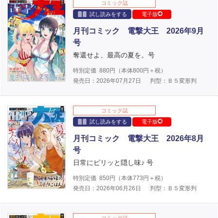
コミック誌
試し読みをする
電子版
月刊コミック 電撃大王 2026年9月
号
奪還せよ、最高の夏を。号
特別定価
880
円（本体
800
円＋税）
発売日：2026年07月27日
判型：Ｂ５変形判
コミック誌
試し読みをする
電子版
月刊コミック 電撃大王 2026年8月
号
日常にピリッと隠し味♪ 号
特別定価
850
円（本体
773
円＋税）
発売日：2026年06月26日
判型：Ｂ５変形判
コミック誌