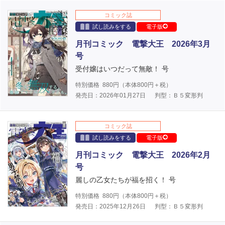
コミック誌
試し読みをする
電子版
月刊コミック 電撃大王 2026年3月
号
受付嬢はいつだって無敵！ 号
特別価格
880
円（本体
800
円＋税）
発売日：2026年01月27日
判型：Ｂ５変形判
コミック誌
試し読みをする
電子版
月刊コミック 電撃大王 2026年2月
号
麗しの乙女たちが福を招く！ 号
特別価格
880
円（本体
800
円＋税）
発売日：2025年12月26日
判型：Ｂ５変形判