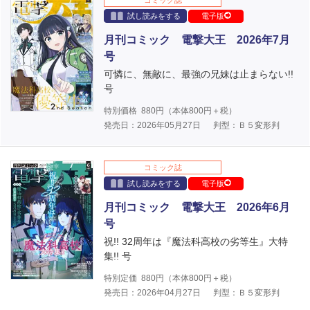
試し読みをする
電子版
月刊コミック 電撃大王 2026年7月
号
可憐に、無敵に、最強の兄妹は止まらない!!
号
特別価格
880
円（本体
800
円＋税）
発売日：2026年05月27日
判型：Ｂ５変形判
コミック誌
試し読みをする
電子版
月刊コミック 電撃大王 2026年6月
号
祝!! 32周年は『魔法科高校の劣等生』大特
集!! 号
特別定価
880
円（本体
800
円＋税）
発売日：2026年04月27日
判型：Ｂ５変形判