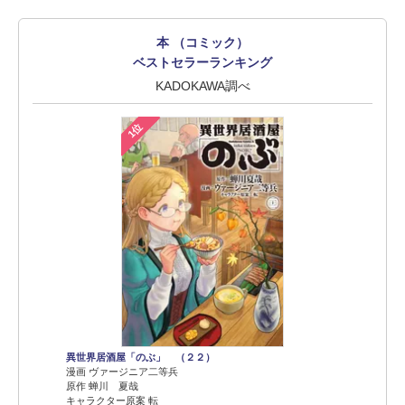
本 （コミック）
ベストセラーランキング
KADOKAWA調べ
1位
異世界居酒屋「のぶ」 （２２）
漫画 ヴァージニア二等兵
原作 蝉川 夏哉
キャラクター原案 転