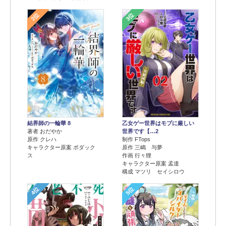
2位
3位
結界師の一輪華 8
乙女ゲー世界はモブに厳しい
著者 おだやか
世界です【…2
原作 クレハ
制作 FTops
キャラクター原案 ボダック
原作 三嶋 与夢
ス
作画 行々狸
キャラクター原案 孟達
構成 マツリ セイシロウ
4位
5位