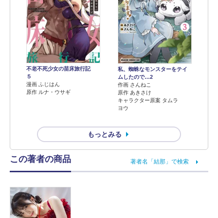
不老不死少女の苗床旅行記
私、蜘蛛なモンスターをテイ
５
ムしたので…2
漫画 ふじはん
作画 さんねこ
原作 ルナ・ウサギ
原作 あきさけ
キャラクター原案 タムラ
ヨウ
もっとみる
この著者の商品
著者名「結那」で検索