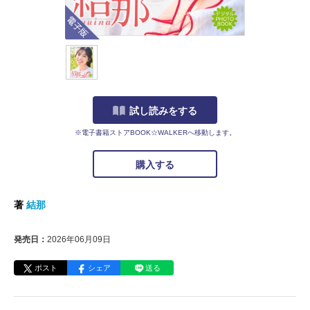
電子版
試し読みをする
※電子書籍ストアBOOK☆WALKERへ移動します。
購入する
著
結那
発売日：
2026年06月09日
ポスト
シェア
送る