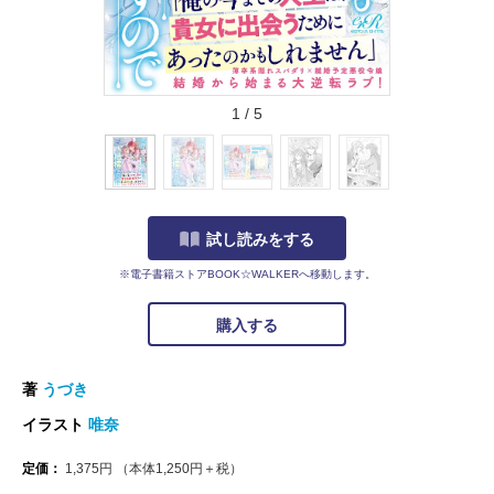
1
/
5
試し読みをする
※電子書籍ストアBOOK☆WALKERへ移動します。
購入する
著
うづき
イラスト
唯奈
定価：
1,375
円
（本体
1,250
円＋税）