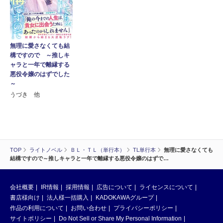
無理に愛さなくても結
構ですので ～推しキ
ャラと一年で離縁する
悪役令嬢のはずでした
～
うづき 他
TOP
ライトノベル
ＢＬ・ＴＬ（単行本）
TL単行本
無理に愛さなくても
結構ですので～推しキャラと一年で離縁する悪役令嬢のはずで…
会社概要
IR情報
採用情報
広告について
ライセンスについて
書店様向け
法人様一括購入
KADOKAWAグループ
作品の利用について
お問い合わせ
プライバシーポリシー
サイトポリシー
Do Not Sell or Share My Personal Information