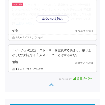
ムーンライトノベルズ。書籍化にあたり全年齢向
けとなったようでRシーンはカット。なのでそこだけWEB
を読みに行って補填。ゲームの世界に悪役令嬢として転生
したヒロインが、ゲーム内の本来のヒロインに代わって不
遇
…続きを読む
そら
2024年09月30日
9
人がナイス！しています
「ゲーム」の設定・ストーリーを重視するあまり、独りよ
がりな判断をする主人公にモヤっとはするかな。
菊地
2025年04月28日
2
人がナイス！しています
powered by