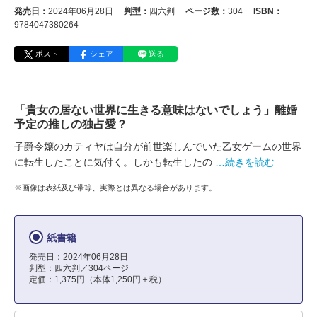
発売日：
2024年06月28日
判型：
四六判
ページ数：
304
ISBN：
9784047380264
ポスト
シェア
送る
「貴女の居ない世界に生きる意味はないでしょう」離婚
予定の推しの独占愛？
子爵令嬢のカティヤは自分が前世楽しんでいた乙女ゲームの世界
に転生したことに気付く。しかも転生したの
…続きを読む
※画像は表紙及び帯等、実際とは異なる場合があります。
紙書籍
発売日：2024年06月28日
判型：四六判／304ページ
定価：1,375円（本体1,250円＋税）