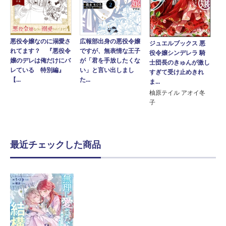
悪役令嬢なのに溺愛さ
広報部出身の悪役令嬢
ジュエルブックス 悪
れてます？ 『悪役令
ですが、無表情な王子
役令嬢シンデレラ 騎
嬢のデレは俺だけにバ
が「君を手放したくな
士団長のきゅんが激し
レている 特別編』
い」と言い出しまし
すぎて受け止めきれ
【...
た...
ま...
柚原テイル アオイ冬
子
最近チェックした商品