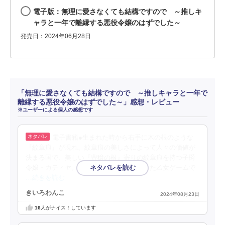
電子版：無理に愛さなくても結構ですので ～推しキ
ャラと一年で離縁する悪役令嬢のはずでした～
発売日：2024年06月28日
「無理に愛さなくても結構ですので ～推しキャラと一年で
離縁する悪役令嬢のはずでした～」感想・レビュー
※ユーザーによる個人の感想です
電子書籍●生まれた時から右手に木の根のような
『紋章痕』が現れ、紋章痕の美しさによって人々の価値が
決まる国で、美しい『豊穣の根』寄りの紋章痕を持つ子爵
令嬢・カティヤ。その世界が前世プレイした乙女ゲームで
…続きを読む
きいろわんこ
2024年08月23日
16
人がナイス！しています