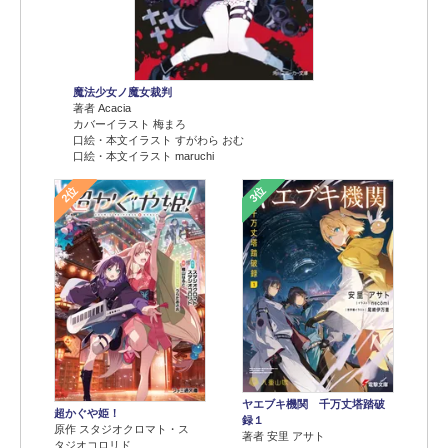
魔法少女ノ魔女裁判
著者 Acacia
カバーイラスト 梅まろ
口絵・本文イラスト すがわら おむ
口絵・本文イラスト maruchi
2位
3位
ヤエブキ機関 千万丈塔踏破
超かぐや姫！
録１
原作 スタジオクロマト・ス
著者 安里 アサト
タジオコロリド