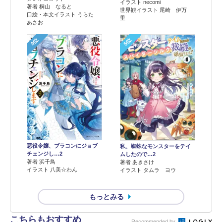
イラスト necomi
著者 桐山 なると
世界観イラスト 尾崎 伊万
口絵・本文イラスト うらた
里
あさお
4位
5位
悪役令嬢、ブラコンにジョブ
私、蜘蛛なモンスターをテイ
チェンジし…2
ムしたので…2
著者 浜千鳥
著者 あきさけ
イラスト 八美☆わん
イラスト タムラ ヨウ
もっとみる
こちらもおすすめ
Recommended by