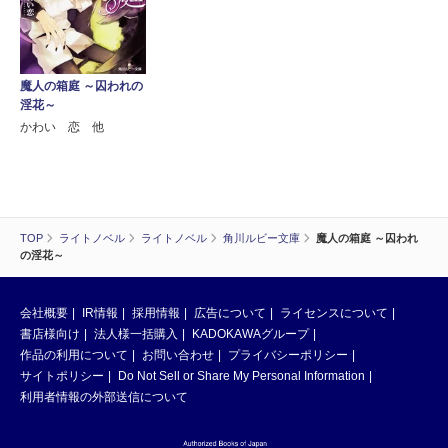
魔人の箱庭 ～囚われの
淫花～
かわい 恋 他
TOP
ライトノベル
ライトノベル
角川ルビー文庫
魔人の箱庭 ～囚われ
の淫花～
会社概要
IR情報
採用情報
広告について
ライセンスについて
書店様向け
法人様一括購入
KADOKAWAグループ
作品の利用について
お問い合わせ
プライバシーポリシー
サイトポリシー
Do Not Sell or Share My Personal Information
利用者情報の外部送信について