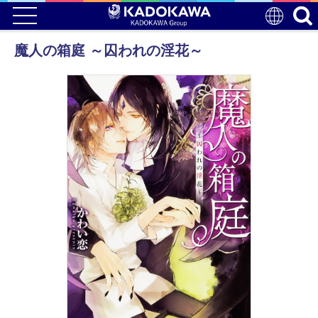
魔人の箱庭 ～囚われの淫花～