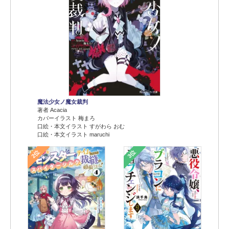
魔法少女ノ魔女裁判
著者 Acacia
カバーイラスト 梅まろ
口絵・本文イラスト すがわら おむ
口絵・本文イラスト maruchi
2位
3位