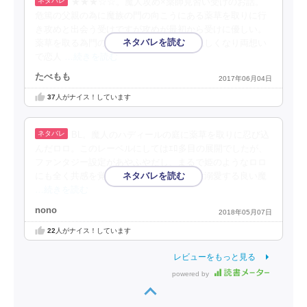
★★★☆☆。魔人攻め×薬師見習い受けのお話。
危篤の父親の為に魔族の門の向こうにある薬草を取りに行
き攻めと出会う受けですが攻めが最初から受けに優しい。
薬草を取る為門の鍵も与えられ通う内に親しくなり両想い
で恋人
…続きを読む
たべもも
2017年06月04日
37
人がナイス！しています
BL。魔人のハディールの庭に薬草を取りに忍び込
んだロロ。このレーベルにしてはｴﾛ多目の展開でしたが、
ファンタジー設定があやふやだし、まるで姫のようなロロ
にも全く共感を覚えず苦戦。ハディールは溺愛する良い魔
…続きを読む
nono
2018年05月07日
22
人がナイス！しています
レビューをもっと見る
powered by