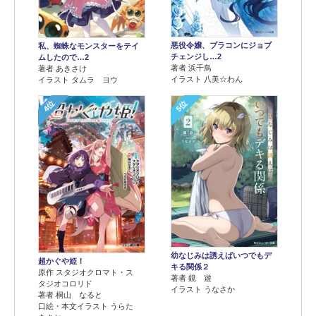
悪役令嬢、ブラコンにジョブ
私、蜘蛛なモンスターをテイ
チェンジし…2
ムしたので…2
著者 浜千鳥
著者 あきさけ
イラスト 八美☆わん
イラスト タムラ ヨウ
4位
5位
幼なじみは誘えばいつでもデ
超かぐや姫！
キる関係２
原作 スタジオクロマト・ス
著者 鏡 遊
タジオコロリド
イラスト うなさか
著者 桐山 なると
口絵・本文イラスト うらた