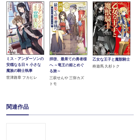
ミス・アンダーソンの
拝啓、最果ての勇者様
乙女な王子と魔獣騎士
安穏なる日々 小さな
へ ～竜王の姫とめぐ
柊遊馬 久杉トク
魔族の騎士執事
る旅～
世津路章 フカヒレ
三萩せんや 三弥カズ
トモ
関連作品