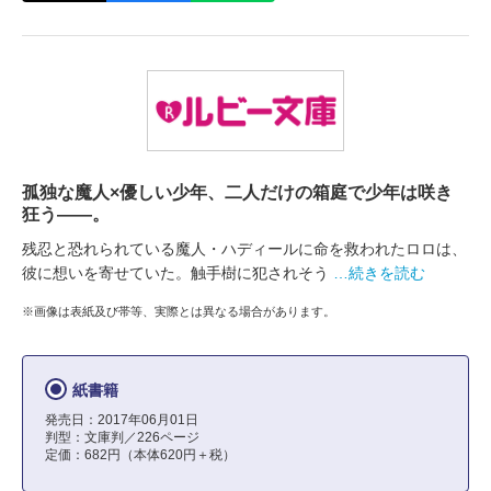
孤独な魔人×優しい少年、二人だけの箱庭で少年は咲き
狂う――。
残忍と恐れられている魔人・ハディールに命を救われたロロは、
彼に想いを寄せていた。触手樹に犯されそう
…続きを読む
※画像は表紙及び帯等、実際とは異なる場合があります。
紙書籍
発売日：2017年06月01日
判型：文庫判／226ページ
定価：682円（本体620円＋税）