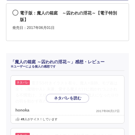
電子版：魔人の箱庭 ～囚われの淫花～【電子特別
版】
発売日：2017年06月01日
「魔人の箱庭 ～囚われの淫花～」感想・レビュー
※ユーザーによる個人の感想です
電子SS付きイラスト有り。魔人×薬師。モブ姦は
全て（魔物や人）未遂、愛する魔人だけに抱かれつぶされ
る不憫受け。エロエロエロ★特典SSは、魔人になったロロ
の羽を動かす夜の訓練とは…。
honoka
2017年06月17日
49
人がナイス！しています