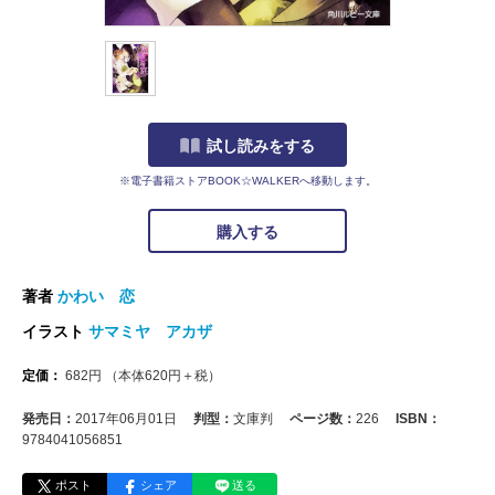
試し読みをする
※電子書籍ストアBOOK☆WALKERへ移動します。
購入する
著者
かわい 恋
イラスト
サマミヤ アカザ
定価：
682
円
（本体
620
円＋税）
発売日：
2017年06月01日
判型：
文庫判
ページ数：
226
ISBN：
9784041056851
ポスト
シェア
送る