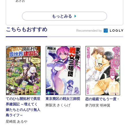
あさお
もっとみる
こちらもおすすめ
Recommended by
東京廃区の戦女三師団
てのひら開拓村で異世
恋の箱庭でもう一度・
界建国記 ～増えてく
舞阪洸 きくらげ
夢乃咲実 明神翼
嫁たちとのんびり無人
島ライフ～
星崎崑 あるや