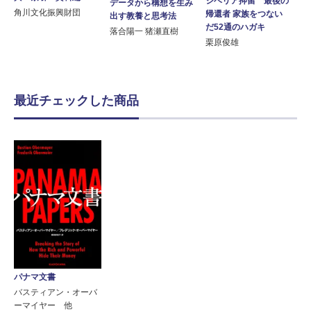
シベリア抑留 最後の
データから構想を生み
角川文化振興財団
帰還者 家族をつない
出す教養と思考法
だ52通のハガキ
落合陽一 猪瀬直樹
栗原俊雄
最近チェックした商品
パナマ文書
バスティアン・オーバ
ーマイヤー 他