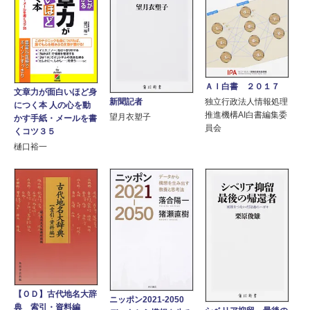
ＡＩ白書 ２０１７
文章力が面白いほど身
新聞記者
独立行政法人情報処理
につく本 人の心を動
推進機構AI白書編集委
望月衣塑子
かす手紙・メールを書
員会
くコツ３５
樋口裕一
【ＯＤ】古代地名大辞
ニッポン2021-2050
典 索引・資料編