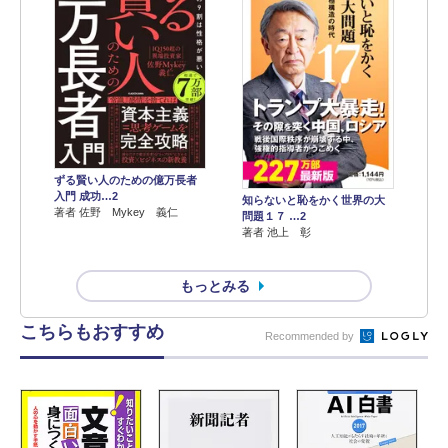
ずる賢い人のための億万長者
入門 成功…2
知らないと恥をかく世界の大
著者 佐野 Mykey 義仁
問題１７ …2
著者 池上 彰
もっとみる
こちらもおすすめ
Recommended by