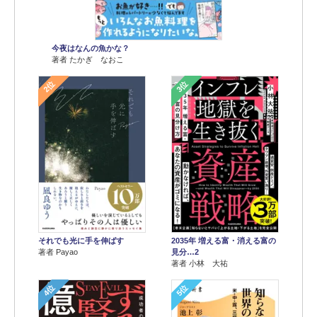
今夜はなんの魚かな？
著者 たかぎ なおこ
2位
3位
それでも光に手を伸ばす
2035年 増える富・消える富の
著者 Payao
見分…2
著者 小林 大祐
4位
5位