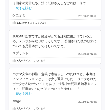
う国家の元首たち。法に抵触さえしなければ、何で
…続きを読む
ケニオミ
2016年11月25日
12
人がナイス！しています
興味深い題材ですが経過がとても詳細に書かれているた
め、テンポがかなりゆっくりです。 公開された後の顛末に
ついても是非本にしてほしいですね。
スプリント
2016年10月23日
8
人がナイス！しています
パナマ文章の影響、意義は素晴らしいのだけれど、本書は
ノンフィクションとしては少し退屈でした… リークされた
データが2.6テラバイトもあり、世界中の汚職政治家やマフ
ィア、犯罪者につながるものだったゆえに、「
…続きを読む
shige
2016年11月06日
6
人がナイス！しています