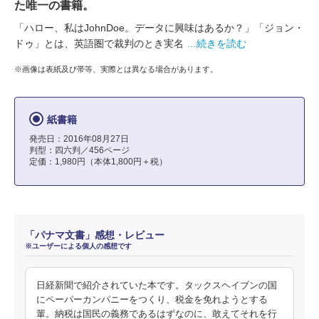
た唯一の書籍。
「ハロー、私はJohnDoe。データに興味はあるか？」「ジョン・
ドゥ」とは、英語圏で裁判のとき実名
…続きを読む
※画像は表紙及び帯等、実際とは異なる場合があります。
紙書籍
発売日：2016年08月27日
判型：四六判／456ページ
定価：1,980円（本体1,800円＋税）
「パナマ文書」感想・レビュー
※ユーザーによる個人の感想です
日経新聞で紹介されていた本です。タックスヘイブンの国
にペーパーカンパニーをつくり、税金を免れようとする
輩。納税は国民の義務であるはずなのに、敢えてそれを行