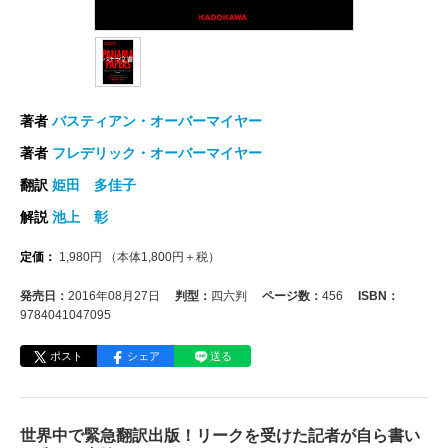
著者
バスティアン・オーバーマイヤー
著者
フレデリック・オーバーマイヤー
翻訳
姫田 多佳子
解説
池上 彰
定価：
1,980
円
（本体
1,800
円＋税）
発売日：
2016年08月27日
判型：
四六判
ページ数：
456
ISBN：
9784041047095
ポスト
シェア
送る
世界中で緊急翻訳出版！リークを受けた記者が自ら書い