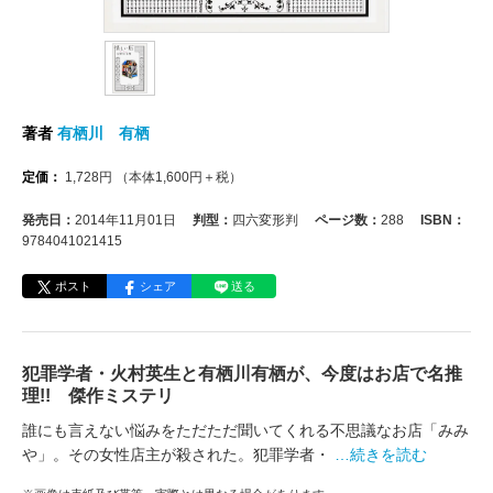
著者
有栖川 有栖
定価：
1,728
円
（本体
1,600
円＋税）
発売日：
2014年11月01日
判型：
四六変形判
ページ数：
288
ISBN：
9784041021415
ポスト
シェア
送る
犯罪学者・火村英生と有栖川有栖が、今度はお店で名推
理!! 傑作ミステリ
誰にも言えない悩みをただただ聞いてくれる不思議なお店「みみ
や」。その女性店主が殺された。犯罪学者・
…続きを読む