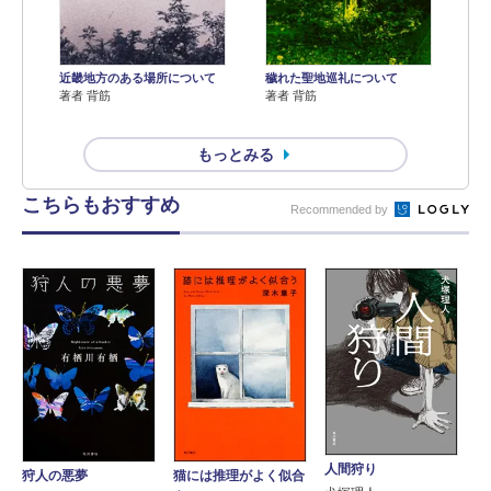
近畿地方のある場所について
穢れた聖地巡礼について
著者 背筋
著者 背筋
もっとみる
こちらもおすすめ
Recommended by
人間狩り
狩人の悪夢
猫には推理がよく似合