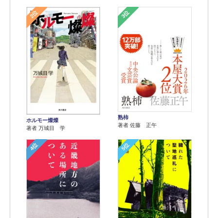
2位
3位
熟柿
ホルモー燦燦
著者 佐藤 正午
著者 万城目 学
4位
5位