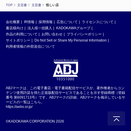
TOP
文芸書
文芸書
怪しい店
会社概要
IR情報
採用情報
広告について
ライセンスについて
書店様向け
法人様一括購入
KADOKAWAグループ
作品の利用について
お問い合わせ
プライバシーポリシー
サイトポリシー
Do Not Sell or Share My Personal Information
利用者情報の外部送信について
ABJマークは、この電子書店・電子書籍配信サービスが、著作権者からコン
テンツ使用許諾を得た正規版配信サービスであることを示す登録商標（登録
番号 第6091713号）です。ABJマークの詳細、ABJマークを掲示しているサ
ービスの一覧はこちら。
https://aebs.or.jp/
©KADOKAWA CORPORATION 2026