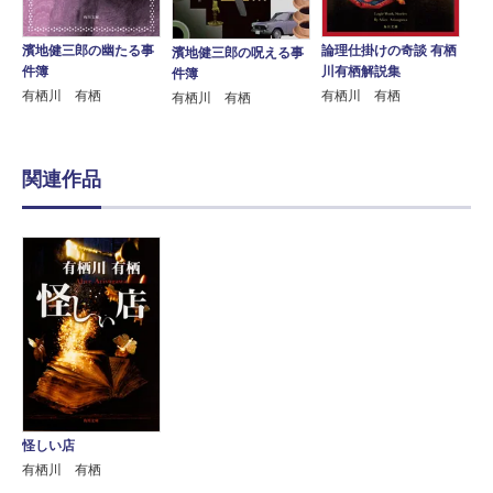
濱地健三郎の幽たる事
論理仕掛けの奇談 有栖
濱地健三郎の呪える事
件簿
川有栖解説集
件簿
有栖川 有栖
有栖川 有栖
有栖川 有栖
関連作品
怪しい店
有栖川 有栖