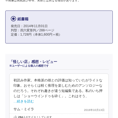
※画像は表紙及び帯等、実際とは異なる場合があります。
紙書籍
発売日：2014年11月01日
判型：四六変形判／288ページ
定価：1,728円（本体1,600円＋税）
「怪しい店」感想・レビュー
※ユーザーによる個人の感想です
初読み作家。本格派の雄との評価は知っていたがライトな
印象。おそらくは軽く推理を楽しむためのアンソロジーな
のだろう。それぞれ趣きが違う短編集である。私のいち押
しは「ショーウインドゥを砕く」。これはそう、
…続きを読む
サム・ミイラ
2016年10月13日
294
人がナイス！しています