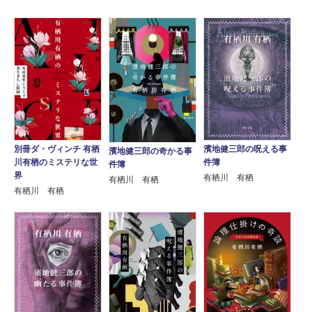
別冊ダ・ヴィンチ 有栖
濱地健三郎の呪える事
濱地健三郎の奇かる事
川有栖のミステリな世
件簿
件簿
界
有栖川 有栖
有栖川 有栖
有栖川 有栖