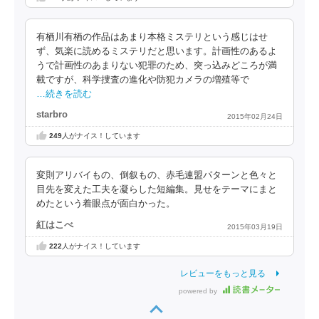
有栖川有栖の作品はあまり本格ミステリという感じはせ
ず、気楽に読めるミステリだと思います。計画性のあるよ
うで計画性のあまりない犯罪のため、突っ込みどころが満
載ですが、科学捜査の進化や防犯カメラの増殖等で
…続きを読む
starbro
2015年02月24日
249
人がナイス！しています
変則アリバイもの、倒叙もの、赤毛連盟パターンと色々と
目先を変えた工夫を凝らした短編集。見せをテーマにまと
めたという着眼点が面白かった。
紅はこべ
2015年03月19日
222
人がナイス！しています
レビューをもっと見る
powered by