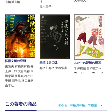
犬塚理人
う
有栖川有栖
深木章子
怪獣文藝の逆襲
壁抜け男の謎
ふたりの距離の概算
東雅夫 有栖川有栖 井
有栖川有栖 大路浩実
米澤穂信 岩郷重力＋
上伸一郎 大倉崇裕 太
ＷＯＮＤＥＲＷＯＲＫ
田忠司 梶尾真治 小中
千昭 園子温 樋口真嗣
山本弘
この著者の商品
著者名「有栖川有栖」で検索