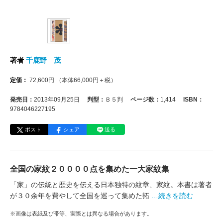
著者
千鹿野 茂
定価：
72,600
円
（本体
66,000
円＋税）
発売日：
2013年09月25日
判型：
Ｂ５判
ページ数：
1,414
ISBN：
9784046227195
ポスト
シェア
送る
全国の家紋２００００点を集めた一大家紋集
「家」の伝統と歴史を伝える日本独特の紋章、家紋。本書は著者
が３０余年を費やして全国を巡って集めた拓
…続きを読む
※画像は表紙及び帯等、実際とは異なる場合があります。