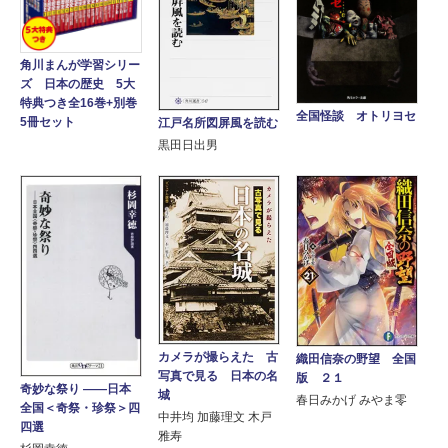
角川まんが学習シリー
ズ 日本の歴史 5大
特典つき全16巻+別巻
全国怪談 オトリヨセ
5冊セット
江戸名所図屏風を読む
黒田日出男
カメラが撮らえた 古
織田信奈の野望 全国
写真で見る 日本の名
版 ２１
奇妙な祭り ――日本
城
春日みかげ みやま零
全国＜奇祭・珍祭＞四
中井均 加藤理文 木戸
四選
雅寿