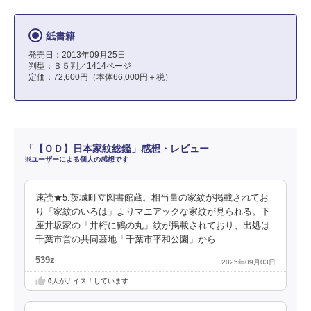
紙書籍
発売日：2013年09月25日
判型：Ｂ５判／1414ページ
定価：72,600円（本体66,000円＋税）
「【ＯＤ】日本家紋総鑑」感想・レビュー
※ユーザーによる個人の感想です
速読★5.茨城町立図書館蔵。相当量の家紋が掲載されてお
り「家紋のいろは」よりマニアックな家紋が見られる。下
座井坂家の「井桁に鶴の丸」紋が掲載されており、出処は
千葉市営の共同墓地「千葉市平和公園」から
539z
2025年09月03日
0
人がナイス！しています