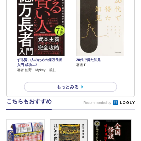
ずる賢い人のための億万長者
20代で得た知見
入門 成功…2
著者 F
著者 佐野 Mykey 義仁
もっとみる
こちらもおすすめ
Recommended by