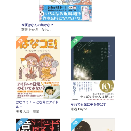
今夜はなんの魚かな？
著者 たかぎ なおこ
2位
3位
はなコミ！ ～となりにアイド
それでも光に手を伸ばす
ル～
著者 Payao
著者 大場 花菜
4位
5位