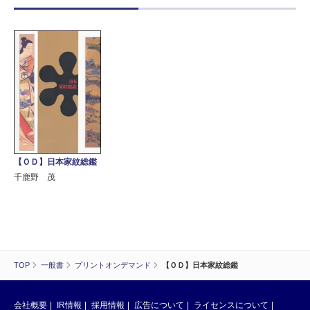
【ＯＤ】日本家紋総鑑
千鹿野 茂
TOP
一般書
プリントオンデマンド
【ＯＤ】日本家紋総鑑
会社概要
IR情報
採用情報
広告について
ライセンスについて