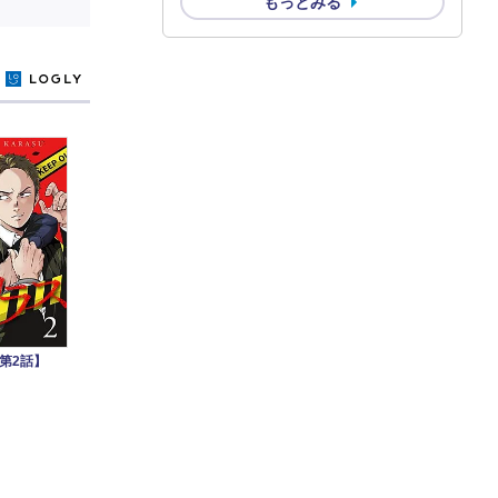
もっとみる
y
第2話】