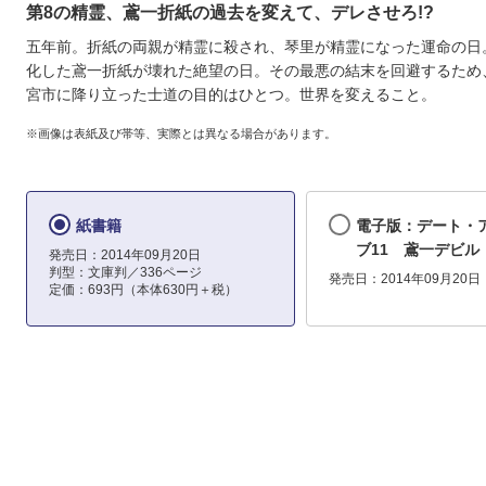
第8の精霊、鳶一折紙の過去を変えて、デレさせろ!?
五年前。折紙の両親が精霊に殺され、琴里が精霊になった運命の日
化した鳶一折紙が壊れた絶望の日。その最悪の結末を回避するため
宮市に降り立った士道の目的はひとつ。世界を変えること。
※画像は表紙及び帯等、実際とは異なる場合があります。
紙書籍
電子版：デート・
ブ11 鳶一デビル
発売日：2014年09月20日
判型：文庫判／336ページ
発売日：2014年09月20日
定価：693円（本体630円＋税）