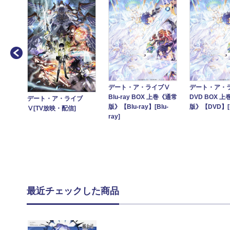
デート・ア・ライブⅤ
デート・ア・
Blu-ray BOX 上巻《通常
DVD BOX 
デート・ア・ライブ
ブⅣ
版》【Blu-ray】[Blu-
版》【DVD】[
Ⅴ[TV放映・配信]
巻《原作
ray]
描き下
ー＆
付き完
ray]
最近チェックした商品