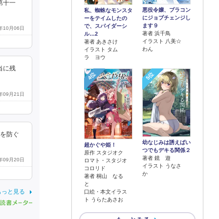
第十一
悪役令嬢、ブラコン
私、蜘蛛なモンスタ
にジョブチェンジし
ーをテイムしたの
ます９
で、スパイダーシ
5年10月06日
著者 浜千鳥
ル…2
イラスト 八美☆
著者 あきさけ
わん
イラスト タム
ラ ヨウ
当に残
4位
5位
4年09月21日
れを防ぐ
幼なじみは誘えばい
超かぐや姫！
つでもデキる関係２
原作 スタジオク
著者 鏡 遊
4年09月20日
ロマト・スタジオ
イラスト うなさ
コロリド
か
著者 桐山 なる
と
もっと見る
口絵・本文イラス
ト うらたあさお