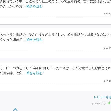
き倒れていく中、士道もまた狂三の力によって五年前の天宮市に飛ばされる
のきっかけを変
…続きを読む
201
あったりと折紙の可愛さがうなぎ上りでした。乙女折紙が今回限りなのは本
くなった四糸乃
…続きを読む
201
く、狂三の力を借りて5年前に降り立った士道は、折紙が絶望した原因とそ
紙回後編。改変
…続きを読む
201
レビューを
powered by