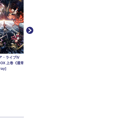
ア・ライブⅣ
デート・ア・ライブⅣ
デート・ア・ライブ
デー
y BOX 上巻《通常
Blu-ray BOX 上巻《原作
Ⅴ[TV放映・配信]
Blu
ray]
イラスト・つなこ描き下
版》【
ろしB2タペストリー＆
ray]
アクリルスタンド付き完
全数量限定版》[Blu-ray]