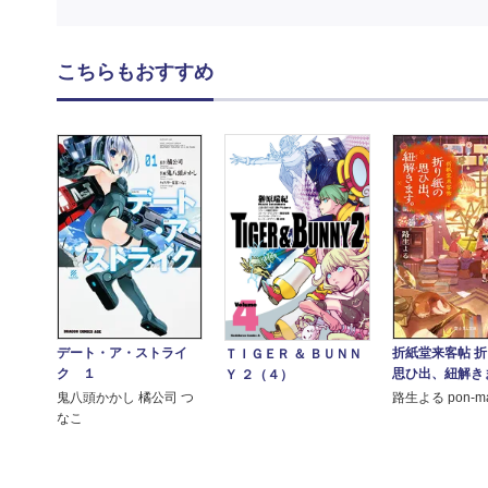
こちらもおすすめ
デート・ア・ストライ
折紙堂来客帖 
ＴＩＧＥＲ ＆ ＢＵＮＮ
ク １
思ひ出、紐解き
Ｙ ２（４）
鬼八頭かかし 橘公司 つ
路生よる pon-ma
なこ