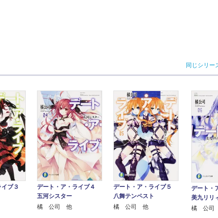
同じシリー
ライブ３
デート・ア・ライブ４
デート・ア・ライブ５
デート・
五河シスター
八舞テンペスト
美九リリ
橘 公司 他
橘 公司 他
橘 公司