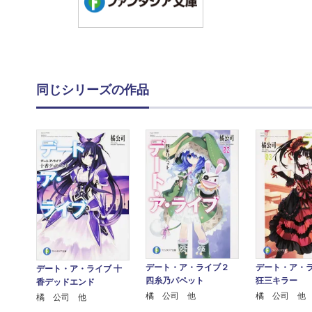
同じシリーズの作品
デート・ア・ライブ２
デート・ア・
デート・ア・ライブ 十
四糸乃パペット
狂三キラー
香デッドエンド
橘 公司 他
橘 公司 他
橘 公司 他