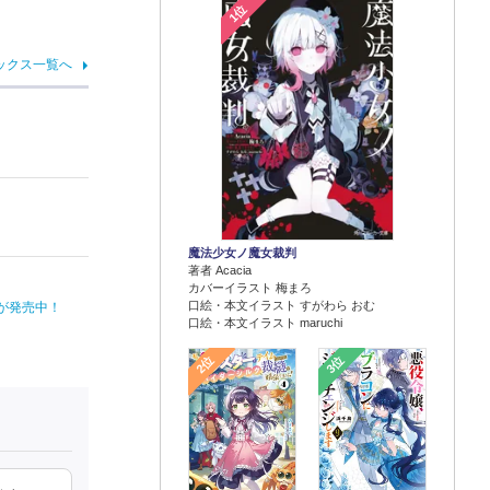
1位
ックス一覧へ
魔法少女ノ魔女裁判
著者 Acacia
カバーイラスト 梅まろ
口絵・本文イラスト すがわら おむ
が発売中！
口絵・本文イラスト maruchi
2位
3位