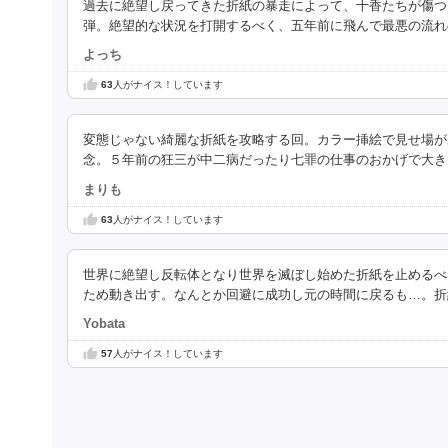
過去に絶望し戻ってきた折紙の暴走によって、十香たちが傷つ
弾。絶望的な状況を打開するべく、五年前に飛んで最悪の流れ
よっち
63
人がナイス！しています
変態じゃない綺麗な折紙を攻略する回。カラー挿絵で見せ場が
念。５年前の狂三が中二病だったり七罪の仕事のおかげで大き
まりも
63
人がナイス！しています
世界に絶望し反転体となり世界を滅ぼし始めた折紙を止めるべ
ため動き出す。なんとか回避に成功し元の時間に戻るも…。折
Yobata
57
人がナイス！しています