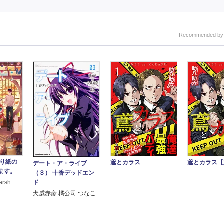
Recommended b
折り紙の
鳶とカラス
鳶とカラス【
デート・ア・ライブ
ます。
（３） 十香デッドエン
ド
rsh
犬威赤彦 橘公司 つなこ