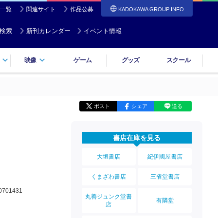
一覧
関連サイト
作品公募
KADOKAWA GROUP INFO
検索
新刊カレンダー
イベント情報
映像
ゲーム
グッズ
スクール
ポスト
シェア
送る
書店在庫を見る
大垣書店
紀伊國屋書店
くまざわ書店
三省堂書店
0701431
丸善ジュンク堂書
有隣堂
店