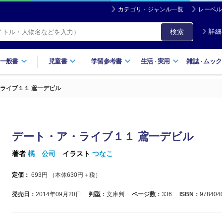
カテゴリ・ジャンル一覧
レーベル
検索
詳細
一般書
児童書
学習参考書
生活
実用
雑誌
ムック
・
・
ライブ１１ 鳶一デビル
デート・ア・ライブ１１ 鳶一デビル
著者
橘 公司
イラスト
つなこ
定価：
693
円 （本体
630
円＋税）
発売日：
2014年09月20日
判型：
文庫判
ページ数：
336
ISBN：
978404