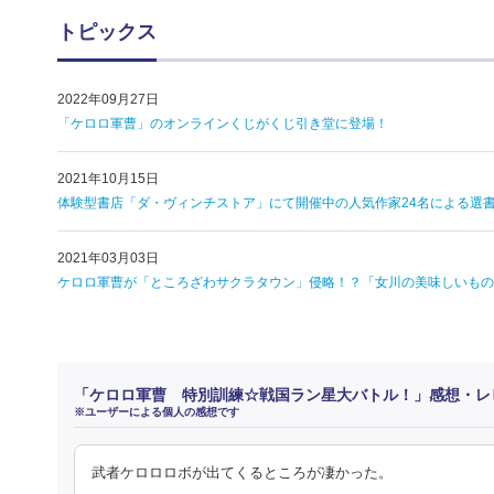
トピックス
2022年09月27日
「ケロロ軍曹」のオンラインくじがくじ引き堂に登場！
2021年10月15日
体験型書店「ダ・ヴィンチストア」にて開催中の人気作家24名による選書
2021年03月03日
ケロロ軍曹が「ところざわサクラタウン」侵略！？「女川の美味しいもの
「ケロロ軍曹 特別訓練☆戦国ラン星大バトル！」感想・レ
※ユーザーによる個人の感想です
武者ケロロロボが出てくるところが凄かった。