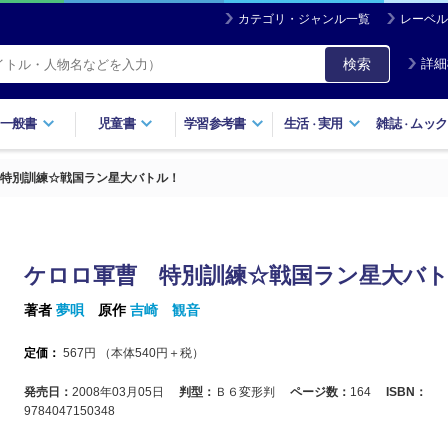
カテゴリ・ジャンル一覧
レーベル
検索
詳細
一般書
児童書
学習参考書
生活
実用
雑誌
ムック
・
・
特別訓練☆戦国ラン星大バトル！
ケロロ軍曹 特別訓練☆戦国ラン星大バ
著者
夢唄
原作
吉崎 観音
定価：
567
円 （本体
540
円＋税）
発売日：
2008年03月05日
判型：
Ｂ６変形判
ページ数：
164
ISBN：
9784047150348