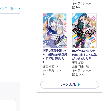
キャラクター原
案 Tea
ックス一覧へ
4位
5位
病弱な悪役令嬢です
BLゲームの主人公
が、婚約者が過保護
の弟であることに気
すぎて逃げ出した…
がつきました 5
2
著者 加奈
漫画 小箱 ハコ
原作 花果 唯
原作 沢野 いず
キャラクター原
み
案 しヴぇ
もっとみる