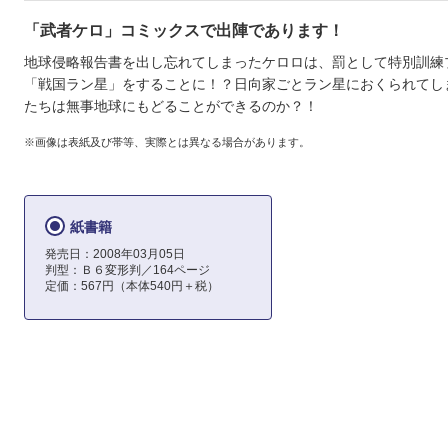
「武者ケロ」コミックスで出陣であります！
地球侵略報告書を出し忘れてしまったケロロは、罰として特別訓練
「戦国ラン星」をすることに！？日向家ごとラン星におくられてし
たちは無事地球にもどることができるのか？！
※画像は表紙及び帯等、実際とは異なる場合があります。
紙書籍
発売日：2008年03月05日
判型：Ｂ６変形判／164ページ
定価：567円（本体540円＋税）