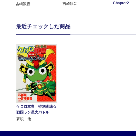
Chapter2
吉崎観音
吉崎観音
最近チェックした商品
ケロロ軍曹 特別訓練☆
戦国ラン星大バトル！
夢唄 他