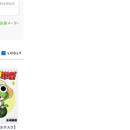
0年01月01日
y
タテスク】