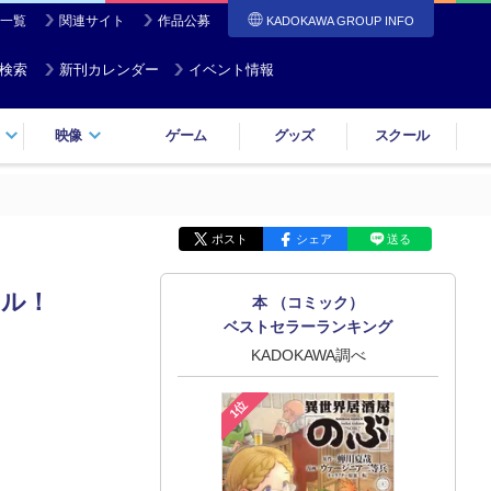
一覧
関連サイト
作品公募
KADOKAWA GROUP INFO
検索
新刊カレンダー
イベント情報
映像
ゲーム
グッズ
スクール
ポスト
シェア
送る
トル！
本 （コミック）
ベストセラーランキング
KADOKAWA調べ
1位