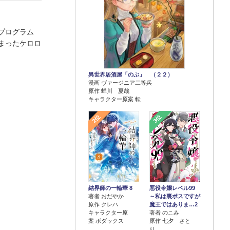
プログラム
まったケロロ
異世界居酒屋「のぶ」 （２２）
漫画 ヴァージニア二等兵
原作 蝉川 夏哉
キャラクター原案 転
2位
3位
結界師の一輪華 8
悪役令嬢レベル99
著者 おだやか
～私は裏ボスですが
原作 クレハ
魔王ではありま…2
キャラクター原
著者 のこみ
案 ボダックス
原作 七夕 さと
り