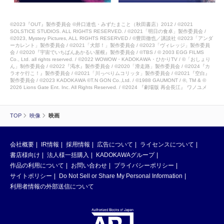
©2023『OUT』製作委員会 ©井口達也・みずたまこと（秋田書店）2012 / ©2021
SOLSTICE STUDIOS. ALL RIGHTS RESERVED. / ©2021「明日の食卓」製作委員会 /
©2023, Mystery Pictures, ALL RIGHTS RESERVED / ©豊田徹也／講談社 ©2023「アンダ
ーカレント」製作委員会 / ©2021「犬部！」製作委員会 / ©︎2023「ヴィレッジ」製作委員
会 / ©2020『宇宙でいちばんあかるい屋根』製作委員会 / ©TBS / © 2003 EGG FILMS
Co., Ltd. all rights reserved. / ©2022 WOWOW・KADOKAWA・ひかりTV / ©「おしょり
ん」制作委員会 / ©2022『渇水』製作委員会 / ©2020「滑走路」製作委員会 / ©2024『カ
ラオケ行こ！』製作委員会 / ©︎2021「川っぺりムコリッタ」製作委員会 / ©2021『空白』
製作委員会 / ©2023 KADOKAWA ©T.N GON Co.,Ltd. / ©1988 GAUMONT / ®, TM & ©
2026 Lions Gate Ent. Inc. All Rights Reserved. / ©2024 『劇場版 再会長江』 ワノユメ
TOP
映像
映画
会社概要
IR情報
採用情報
広告について
ライセンスについて
書店様向け
法人様一括購入
KADOKAWAグループ
作品の利用について
お問い合わせ
プライバシーポリシー
サイトポリシー
Do Not Sell or Share My Personal Information
利用者情報の外部送信について