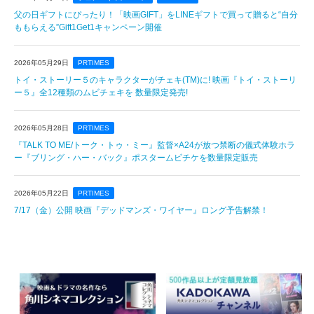
父の日ギフトにぴったり！「映画GIFT」をLINEギフトで買って贈ると“自分
ももらえる”Gift1Get1キャンペーン開催
2026年05月29日
PRTIMES
トイ・ストーリー５のキャラクターがチェキ(TM)️に! 映画『トイ・ストーリ
ー５』全12種類のムビチェキを 数量限定発売!
2026年05月28日
PRTIMES
『TALK TO ME/トーク・トゥ・ミー』監督×A24が放つ禁断の儀式体験ホラ
ー『ブリング・ハー・バック』ポスタームビチケを数量限定販売
2026年05月22日
PRTIMES
7/17（金）公開 映画『デッドマンズ・ワイヤー』ロング予告解禁！