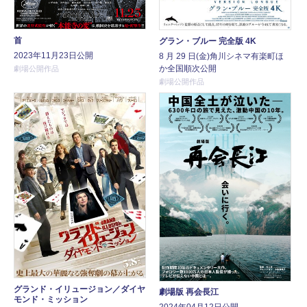
首
グラン・ブルー 完全版 4K
2023年11月23日公開
8 月 29 日(金)角川シネマ有楽町ほ
か全国順次公開
劇場公開作品
劇場公開作品
グランド・イリュージョン／ダイヤ
劇場版 再会長江
モンド・ミッション
2024年04月12日公開