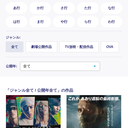
あ行
か行
さ行
た行
な行
は行
ま行
や行
ら行
わ行
ジャンル:
全て
劇場公開作品
TV放映・配信作品
OVA
公開年:
「ジャンル全て / 公開年全て」の作品