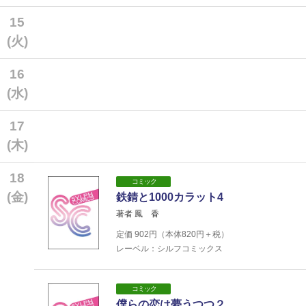
15
(火)
16
(水)
17
(木)
18
コミック
(金)
鉄錆と1000カラット4
著者 鳳 香
定価
902
円（本体
820
円＋税）
レーベル：シルフコミックス
コミック
僕らの恋は夢うつつ２