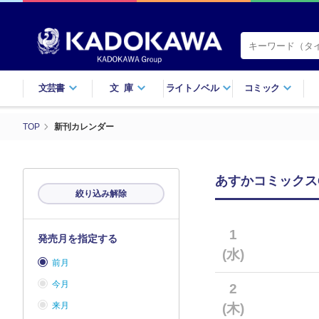
文芸書
文庫
ライトノベル
コミック
TOP
新刊カレンダー
あすかコミックスC
絞り込み解除
1
発売月を指定する
(水)
前月
今月
2
来月
(木)