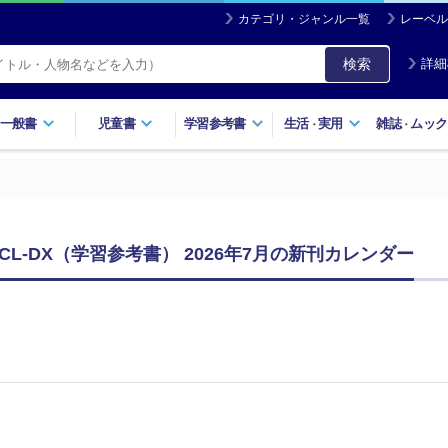
カテゴリ・ジャンル一覧
レーベル
検索
詳細
一般書
児童書
学習参考書
生活
実用
雑誌
ムック
・
・
L-DX（学習参考書） 2026年7月の新刊カレンダー