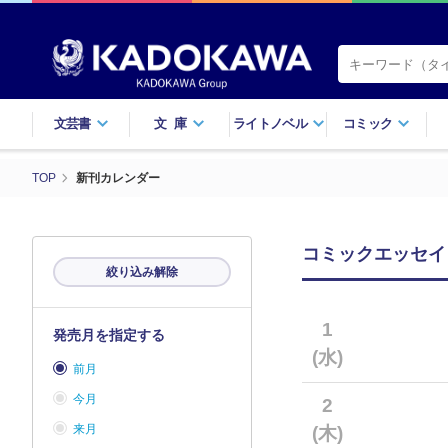
文芸書
文庫
ライトノベル
コミック
TOP
新刊カレンダー
コミックエッセイ（
絞り込み解除
1
発売月を指定する
(水)
前月
今月
2
来月
(木)