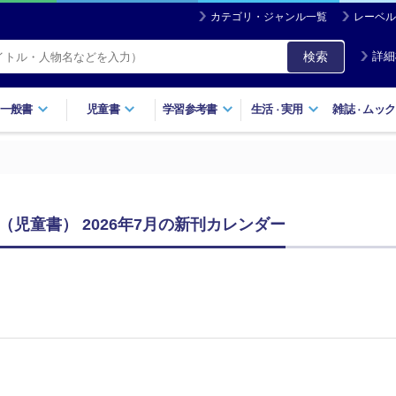
カテゴリ・ジャンル一覧
レーベル
検索
詳細
一般書
児童書
学習参考書
生活
実用
雑誌
ムック
・
・
児童書） 2026年7月の新刊カレンダー