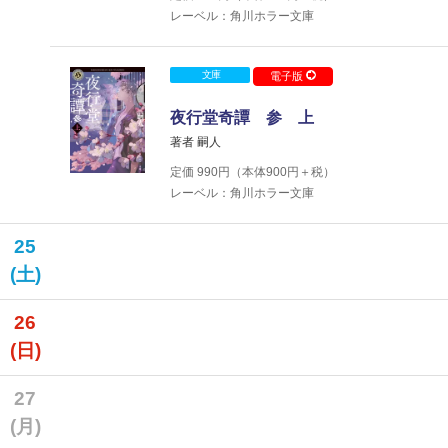
レーベル：角川ホラー文庫
文庫
電子版
夜行堂奇譚 参 上
著者 嗣人
定価
990
円（本体
900
円＋税）
レーベル：角川ホラー文庫
25
(土)
26
(日)
27
(月)