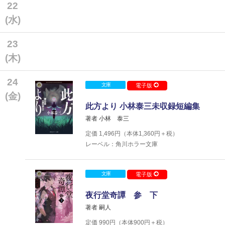
22
(水)
23
(木)
24
文庫
電子版
(金)
此方より 小林泰三未収録短編集
著者 小林 泰三
定価
1,496
円（本体
1,360
円＋税）
レーベル：角川ホラー文庫
文庫
電子版
夜行堂奇譚 参 下
著者 嗣人
定価
990
円（本体
900
円＋税）