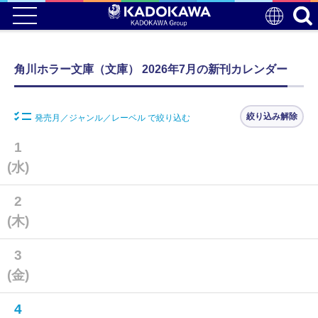
角川ホラー文庫（文庫） 2026年7月の新刊カレンダー
絞り込み解除
発売月／ジャンル／レーベル で絞り込む
1
(水)
2
(木)
3
(金)
4