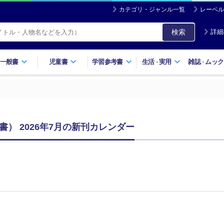
カテゴリ・ジャンル一覧
レーベル
検索
詳細
一般書
児童書
学習参考書
生活
実用
雑誌
ムック
・
・
） 2026年7月の新刊カレンダー