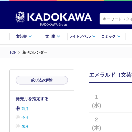
文芸書
文庫
ライトノベル
コミック
TOP
新刊カレンダー
エメラルド（文芸書
絞り込み解除
1
発売月を指定する
(水)
前月
今月
2
来月
(木)