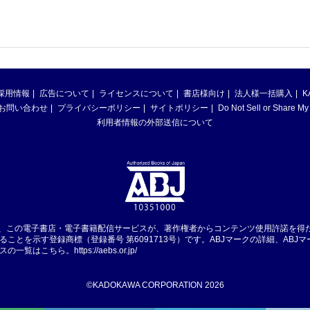
採用情報
広告について
ライセンスについて
書店様向け
法人様一括購入
K
お問い合わせ
プライバシーポリシー
サイトポリシー
Do Not Sell or Share My
利用者情報の外部送信について
は、この電子書店・電子書籍配信サービスが、著作権者からコンテンツ使用許諾を得
ることを示す登録商標（登録番号 第6091713号）です。ABJマークの詳細、ABJ
スの一覧はこちら。
https://aebs.or.jp/
©KADOKAWA CORPORATION 2026