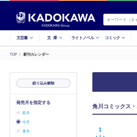
文芸書
文庫
ライトノベル
コミック
TOP
新刊カレンダー
絞り込み解除
発売月を指定する
角川コミックス・
前月
今月
1
来月