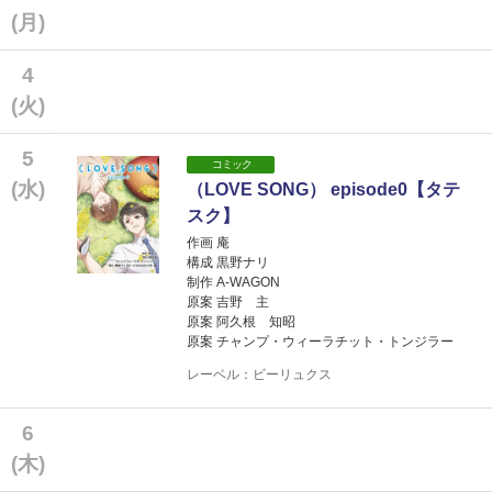
(月)
4
(火)
5
コミック
(水)
（LOVE SONG） episode0【タテ
スク】
作画 庵
構成 黒野ナリ
制作 A-WAGON
原案 吉野 主
原案 阿久根 知昭
原案 チャンプ・ウィーラチット・トンジラー
レーベル：ビーリュクス
6
(木)