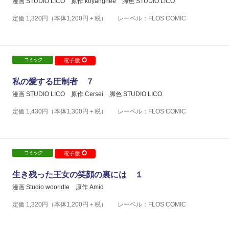
漫画 STUDIO LICO
原作 koyanghee
脚色 STUDIO LICO
定価
1,320
円（本体
1,200
円＋税）
レーベル：FLOS COMIC
コミック
電子版
私の愛する圧制者 ７
漫画 STUDIO LICO
原作 Cersei
脚色 STUDIO LICO
定価
1,430
円（本体
1,300
円＋税）
レーベル：FLOS COMIC
コミック
電子版
生き残った王女の笑顔の裏には １
漫画 Studio wooridle
原作 Amid
定価
1,320
円（本体
1,200
円＋税）
レーベル：FLOS COMIC