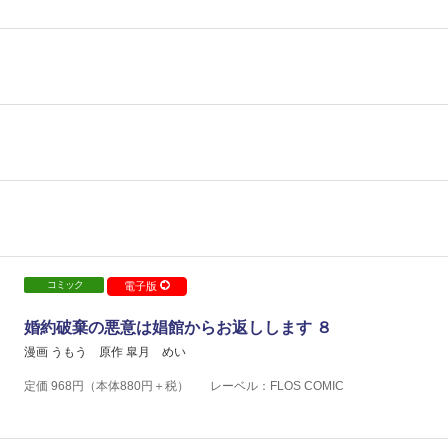
コミック
電子版
婚約破棄の悪意は娼館からお返しします ８
漫画 うもう
原作 皐月 めい
定価
968
円（本体
880
円＋税）
レーベル：FLOS COMIC