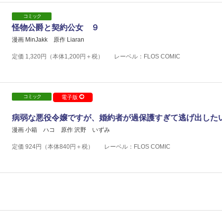
コミック
怪物公爵と契約公女 ９
漫画 MinJakk
原作 Liaran
定価
1,320
円（本体
1,200
円＋税）
レーベル：FLOS COMIC
コミック
電子版
病弱な悪役令嬢ですが、婚約者が過保護すぎて逃げ出したい(
漫画 小箱 ハコ
原作 沢野 いずみ
定価
924
円（本体
840
円＋税）
レーベル：FLOS COMIC