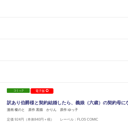
コミック
電子版
訳あり伯爵様と契約結婚したら、義娘（六歳）の契約母に
漫画 榎のと
原作 黒猫 かりん
原作 ゆっ子
定価
924
円（本体
840
円＋税）
レーベル：FLOS COMIC