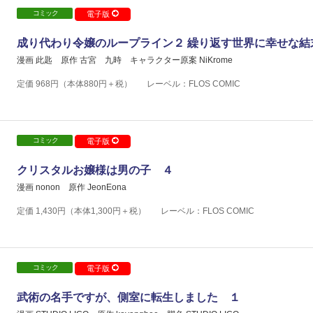
コミック
電子版
成り代わり令嬢のループライン２ 繰り返す世界に幸せな結
漫画 此匙
原作 古宮 九時
キャラクター原案 NiKrome
定価
968
円（本体
880
円＋税）
レーベル：FLOS COMIC
コミック
電子版
クリスタルお嬢様は男の子 ４
漫画 nonon
原作 JeonEona
定価
1,430
円（本体
1,300
円＋税）
レーベル：FLOS COMIC
コミック
電子版
武術の名手ですが、側室に転生しました １