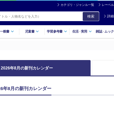
カテゴリ・ジャンル一覧
レーベル
検索
詳細
一般書
児童書
学習参考書
生活
実用
雑誌
ムック
・
・
2026年8月の新刊カレンダー
 2026年8月の新刊カレンダー