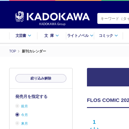
文芸書
文庫
ライトノベル
コミック
TOP
新刊カレンダー
絞り込み解除
発売月を指定する
FLOS COMIC
前月
今月
1
来月