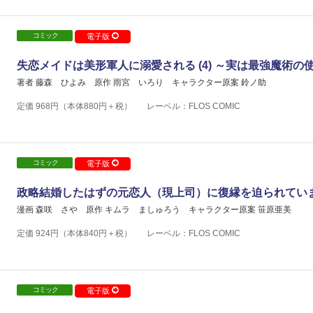
コミック
電子版
失恋メイドは美形軍人に溺愛される (4) ～実は最強魔術の
著者 藤森 ひよみ
原作 雨宮 いろり
キャラクター原案 鈴ノ助
定価
968
円（本体
880
円＋税）
レーベル：FLOS COMIC
コミック
電子版
政略結婚したはずの元恋人（現上司）に復縁を迫られてい
漫画 森咲 さや
原作 キムラ ましゅろう
キャラクター原案 笹原亜美
定価
924
円（本体
840
円＋税）
レーベル：FLOS COMIC
コミック
電子版